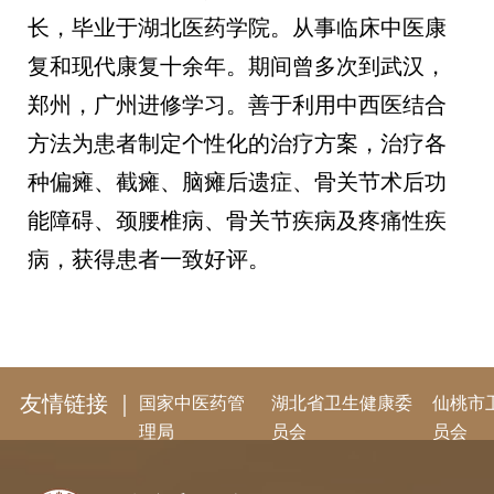
长，毕业于湖北医药学院。从事临床中医康
复和现代康复十余年。期间曾多次到武汉，
郑州，广州进修学习。善于利用中西医结合
方法为患者制定个性化的治疗方案，治疗各
种偏瘫、截瘫、脑瘫后遗症、骨关节术后功
能障碍、颈腰椎病、骨关节疾病及疼痛性疾
病，获得患者一致好评。
友情链接 ｜
国家中医药管
湖北省卫生健康委
仙桃市
理局
员会
员会