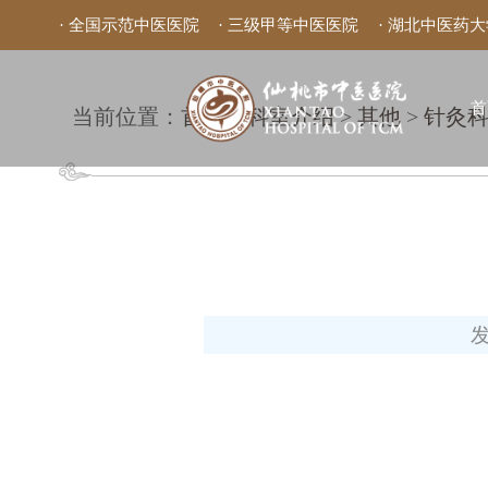
· 全国示范中医医院
· 三级甲等中医医院
· 湖北中医药
首
当前位置：
首页
>
科室介绍
>
其他
>
针灸科