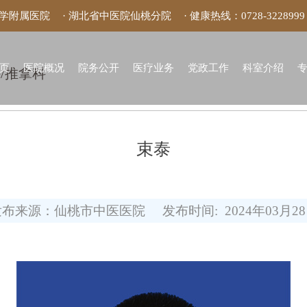
大学附属医院
· 湖北省中医院仙桃分院
· 健康热线：
0728-3228999
页
医院概况
院务公开
医疗业务
党政工作
科室介绍
/推拿科
束泰
发布来源：仙桃市中医医院
发布时间: 2024年03月2