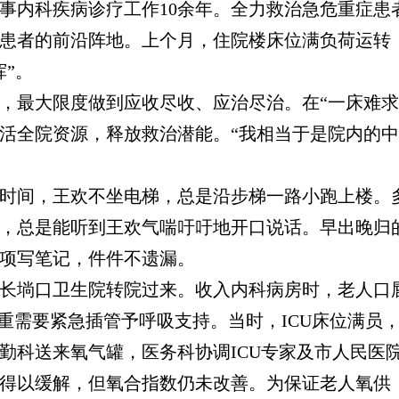
内科疾病诊疗工作10余年。全力救治急危重症患
患者的前沿阵地。上个月，住院楼床位满负荷运转
”。
最大限度做到应收尽收、应治尽治。在“一床难求
活全院资源，释放救治潜能。“我相当于是院内的
。
间，王欢不坐电梯，总是沿步梯一路小跑上楼。
，总是能听到王欢气喘吁吁地开口说话。早出晚归
项写笔记，件件不遗漏。
长埫口卫生院转院过来。收入内科病房时，老人口
危重需要紧急插管予呼吸支持。当时，ICU床位满员
勤科送来氧气罐，医务科协调ICU专家及市人民医
得以缓解，但氧合指数仍未改善。为保证老人氧供